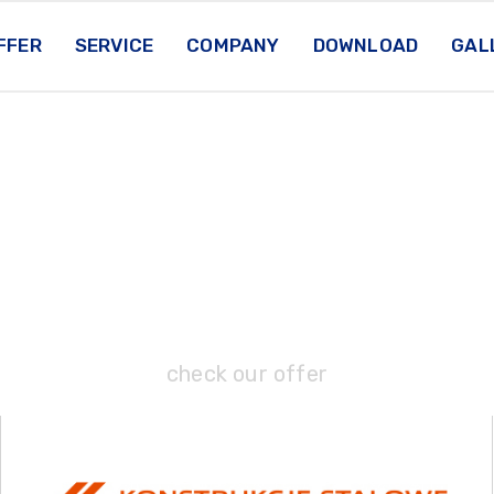
FFER
SERVICE
COMPANY
DOWNLOAD
GAL
check our offer