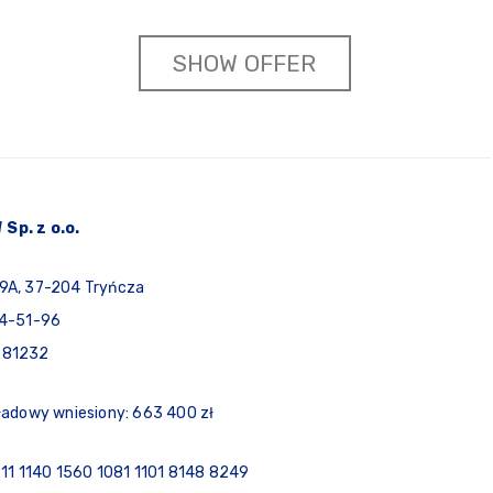
SHOW OFFER
Sp. z o.o.
9A, 37-204 Tryńcza
74-51-96
281232
ładowy wniesiony: 663 400 zł
 11 1140 1560 1081 1101 8148 8249