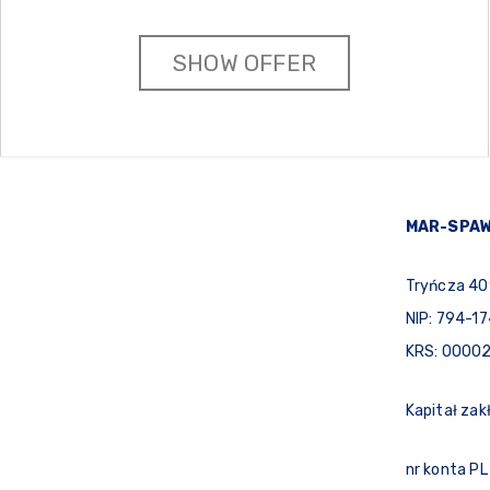
SHOW OFFER
MAR-SPAW 
Tryńcza 40
NIP: 794-1
KRS: 0000
Kapitał zak
nr konta PL