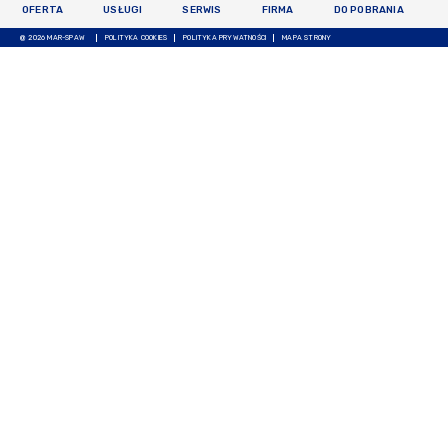
OFERTA
USŁUGI
SERWIS
FIRMA
DO POBRANIA
@ 2026 MAR-SPAW
POLITYKA COOKIES
POLITYKA PRYWATNOŚCI
MAPA STRONY